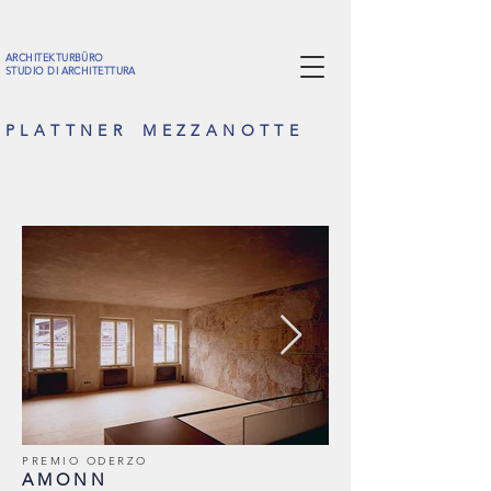
ARCHITEKTURBÜRO
STUDIO DI ARCHITETTURA
P L A T T N E R M E Z Z A N O T T E
PREMIO ODERZO
AMONN
01