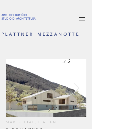
ARCHITEKTURBÜRO
STUDIO DI ARCHITETTURA
P L A T T N E R M E Z Z A N O T T E
MARTELLTAL, ITALIEN
01