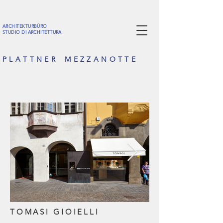
ARCHITEKTURBÜRO
STUDIO DI ARCHITETTURA
P L A T T N E R M E Z Z A N O T T E
TOMASI GIOIELLI
01